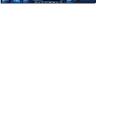
关于我们
智慧环卫
智能硬件
新闻资讯
联系我们
郑州易航通信息技术有限公司
河南省郑州市金水区金成时代广场
9号楼1603
0371-86612330
微信公众号
13007613715（李）
lishikong@yhtclw.com